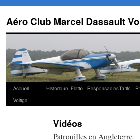
Aller
au
Aéro Club Marcel Dassault Vol
contenu
Accueil
Historique
Flotte
Responsables
Tarifs
P
Voltige
Vidéos
Patrouilles en Angleterre