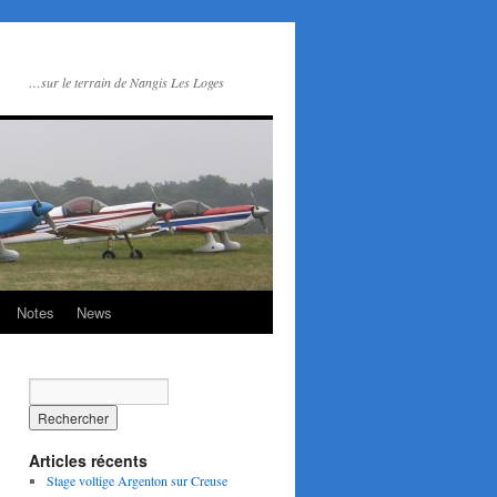
…sur le terrain de Nangis Les Loges
Notes
News
Articles récents
Stage voltige Argenton sur Creuse