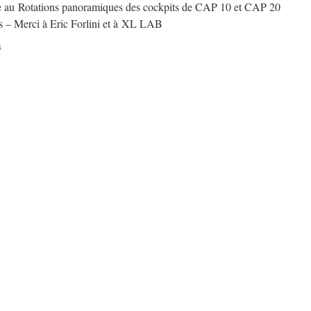
ce au Rotations panoramiques des cockpits de CAP 10 et CAP 20
ous – Merci à Eric Forlini et à XL LAB
sur
s
Rotations
panoramiques
des
cockpits
de
CAP10
et
CAP20