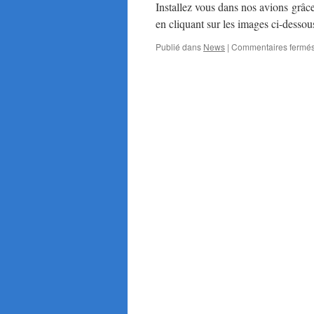
Installez vous dans nos avions grâ
en cliquant sur les images ci-dess
Publié dans
News
|
Commentaires fermé