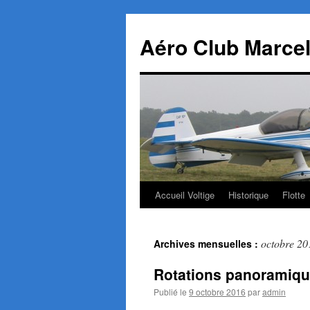
Aller
au
Aéro Club Marcel
contenu
Accueil Voltige
Historique
Flotte
octobre 20
Archives mensuelles :
Rotations panoramiqu
Publié le
9 octobre 2016
par
admin